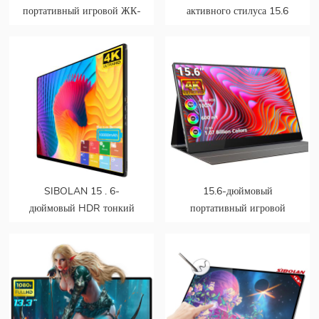
портативный игровой ЖК-
активного стилуса 15.6
монитор USB Type-C с
дюймов 4K со встроенным
разрешением 4K
аккумулятором типа c
портативный монитор с
сенсорным экраном
SIBOLAN 15 . 6-
15.6-дюймовый
дюймовый HDR тонкий
портативный игровой
портативный сенсорный
монитор с сенсорным
экран 4K двойной монитор
экраном и 100% цветовой
гаммой