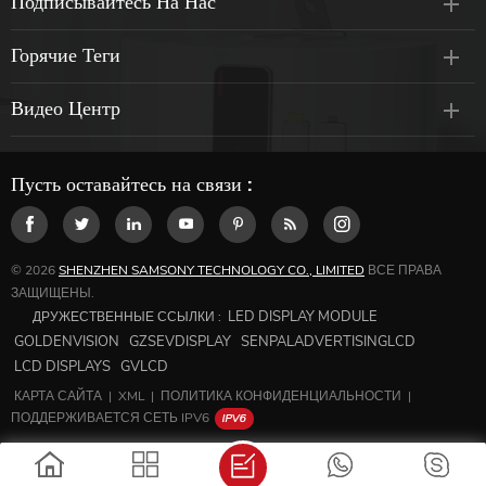
Подписывайтесь На Нас
Горячие Теги
Видео Центр
Пусть оставайтесь на связи :
© 2026
SHENZHEN SAMSONY TECHNOLOGY CO., LIMITED
ВСЕ ПРАВА
ЗАЩИЩЕНЫ.
LED DISPLAY MODULE
ДРУЖЕСТВЕННЫЕ ССЫЛКИ :
GOLDENVISION
GZSEVDISPLAY
SENPALADVERTISINGLCD
LCD DISPLAYS
GVLCD
КАРТА САЙТА
|
XML
|
ПОЛИТИКА КОНФИДЕНЦИАЛЬНОСТИ
|
ПОДДЕРЖИВАЕТСЯ СЕТЬ IPV6