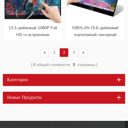
13.3-дюймовый 1080P Full
SIBOLAN 15.6-дюймовый
HD со встроенным
портативный сенсорный
аккумулятором ips дисплей
монитор с разрешением 4K
сенсорный портативный
1
2
3
экран монитора
В общей сложности
3
страницы
Категории
Новые Продукты