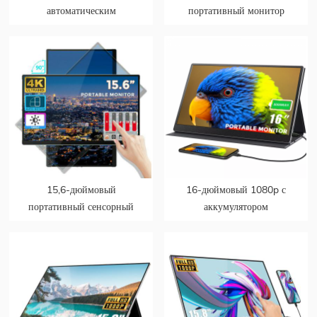
автоматическим
портативный монитор
вращением Быстрая зарядка
Type-c USB 100%
1.07B 100% Цветовая
монитор с цветовой
гамма DCI-P3 Аккумулятор
гаммой 4K Портативный
встроенный сенсорный
экран монитора для ПК
портативный монитор для
PS5
ноутбука
15,6-дюймовый
16-дюймовый 1080p с
портативный сенсорный
аккумулятором
монитор 4k с
портативный игровой
автоматическим
двойной монитор PS5 для
вращением датчика силы
ноутбука
тяжести для мобильных
телефонов и ноутбуков