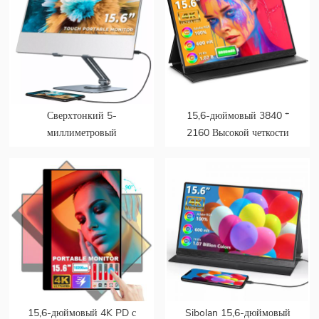
Сверхтонкий 5-
15,6-дюймовый 3840 *
миллиметровый
2160 Высокой четкости
сверхузкий ЖК-монитор
Type-c Сенсорный экран
для ПК, второй экран, 15,6
4k Портативный игровой
сенсорный портативный
монитор для ноутбука с
монитор с динамиком для
аккумулятором
ноутбука
15,6-дюймовый 4K PD с
Sibolan 15,6-дюймовый