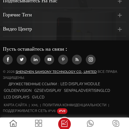
Подписывайтесь На Нас
Горячие Теги
Видео Центр
Пусть оставайтесь на связи :
© 2026
SHENZHEN SAMSONY TECHNOLOGY CO., LIMITED
ВСЕ ПРАВА
ЗАЩИЩЕНЫ.
LED DISPLAY MODULE
ДРУЖЕСТВЕННЫЕ ССЫЛКИ :
GOLDENVISION
GZSEVDISPLAY
SENPALADVERTISINGLCD
LCD DISPLAYS
GVLCD
КАРТА САЙТА
|
XML
|
ПОЛИТИКА КОНФИДЕНЦИАЛЬНОСТИ
|
ПОДДЕРЖИВАЕТСЯ СЕТЬ IPV6