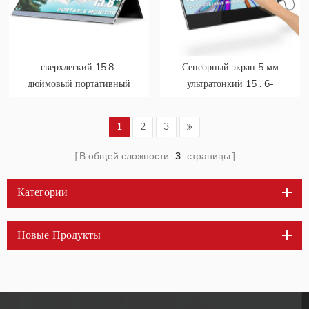
сверхлегкий 15.8-
Сенсорный экран 5 мм
дюймовый портативный
ультратонкий 15 . 6-
монитор 1080P type-c
дюймовый портативный
FHD HDR
монитор 1080P
1
2
3
поддерживает завод ODM
OEM
В общей сложности
3
страницы
Категории
Новые Продукты