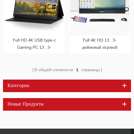
Full HD 4K USB type-c
Full 4K HD 13 . 3-
Gaming PC 13 . 3-
дюймовый игровой
дюймовый портативный
портативный ips-монитор
ips-монитор для
USB type-c для ПК для
смартфона, ноутбука
смартфона, ноутбука
В общей сложности
1
страницы
Категории
Новые Продукты