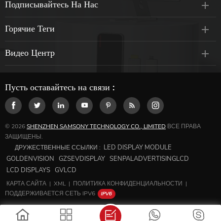
Подписывайтесь На Нас
Горячие Теги
Видео Центр
Пусть оставайтесь на связи :
© 2026
SHENZHEN SAMSONY TECHNOLOGY CO., LIMITED
ВСЕ ПРАВА
ЗАЩИЩЕНЫ.
LED DISPLAY MODULE
ДРУЖЕСТВЕННЫЕ ССЫЛКИ :
GOLDENVISION
GZSEVDISPLAY
SENPALADVERTISINGLCD
LCD DISPLAYS
GVLCD
КАРТА САЙТА
|
XML
|
ПОЛИТИКА КОНФИДЕНЦИАЛЬНОСТИ
|
ПОДДЕРЖИВАЕТСЯ СЕТЬ IPV6