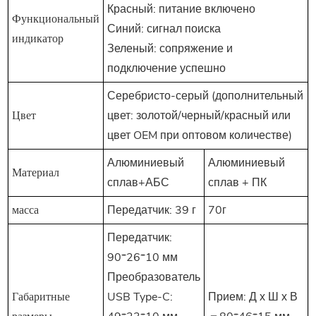
Красный: питание включено
Функциональный
Синий: сигнал поиска
индикатор
Зеленый: сопряжение и
подключение успешно
Серебристо-серый (дополнительный
Цвет
цвет: золотой/черный/красный или
цвет OEM при оптовом количестве)
Алюминиевый
Алюминиевый
Материал
сплав+АБС
сплав + ПК
масса
Передатчик: 39 г
70г
Передатчик:
90*26*10 мм
Преобразователь
Габаритные
USB Type-C:
Прием: Д х Ш х В