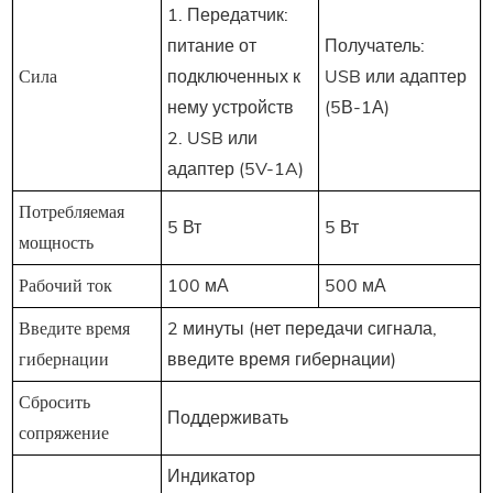
1. Передатчик:
питание от
Получатель:
Сила
подключенных к
USB или адаптер
нему устройств
(5В-1А)
2. USB или
адаптер (5V-1A)
Потребляемая
5 Вт
5 Вт
мощность
Рабочий ток
100 мА
500 мА
Введите время
2 минуты (нет передачи сигнала,
гибернации
введите время гибернации)
Сбросить
Поддерживать
сопряжение
Индикатор