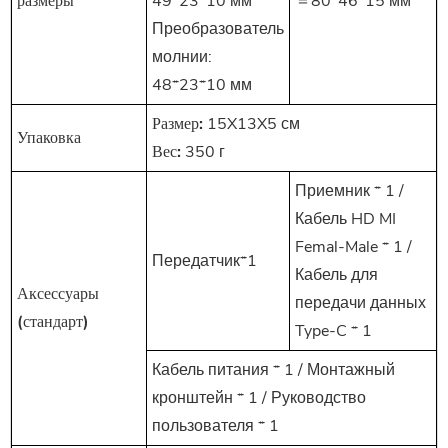
размеры
49*23*10 мм
＝80*46*15 мм
Преобразователь
молнии:
48*23*10 мм
Размер:
15X13X5 см
Упаковка
Вес:
350 г
Приемник * 1 /
Кабель HD
MI
Femal-Male * 1 /
Передатчик*1
Кабель для
Аксессуары
передачи данных
(стандарт)
Type-C * 1
Кабель питания * 1 / Монтажный
кронштейн * 1 / Руководство
пользователя * 1