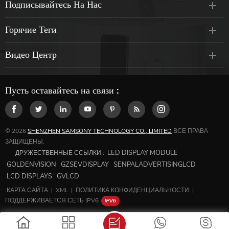
Подписывайтесь На Нас
Горячие Теги
Видео Центр
Пусть оставайтесь на связи :
© 2026
SHENZHEN SAMSONY TECHNOLOGY CO., LIMITED
ВСЕ ПРАВА
ЗАЩИЩЕНЫ.
LED DISPLAY MODULE
ДРУЖЕСТВЕННЫЕ ССЫЛКИ :
GOLDENVISION
GZSEVDISPLAY
SENPALADVERTISINGLCD
LCD DISPLAYS
GVLCD
КАРТА САЙТА
|
XML
|
ПОЛИТИКА КОНФИДЕНЦИАЛЬНОСТИ
|
ПОДДЕРЖИВАЕТСЯ СЕТЬ IPV6