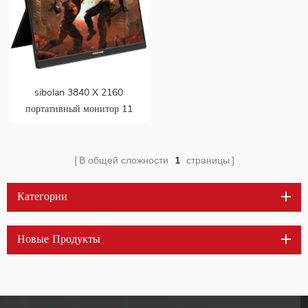
sibolan 3840 X 2160
портативный монитор 11
мс 100% NTSC 17.3
дюйма 4k LED
В общей сложности
1
страницы
Категории
Новые Продукты