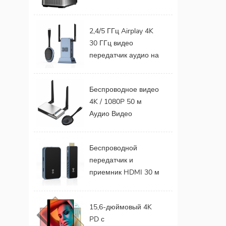
цена, ЖК-дисплей
для мобильного
2,4/5 ГГц Airplay 4K
телефона,
30 ГГц видео
телевизор,
передатчик аудио на
поддержка 1080P,
ТВ монитор проекта
Android 9,0, 16 ГБ,
Поддержка
32 ГБ, Wi-Fi,
Беспроводное видео
беспроводного
домашний кинотеатр
4K / 1080P 50 м
комплекта
Аудио Видео
передатчика и
Беспроводной
приемника HDMI
передатчик и
Беспроводной
приемник HDMI для
передатчик и
ТВ-монитора
приемник HDMI 30 м
Проектор
FHD HDMI Extender
Video Audio с
15,6-дюймовый 4K
портативного
PD с
телефона на