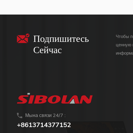
(сенсорный экран
для mac os/surface
pro)
Подпишитесь
Чтобы п
ценную 
Сейчас
информа
Мына связи 24/7 :
+8613714377152