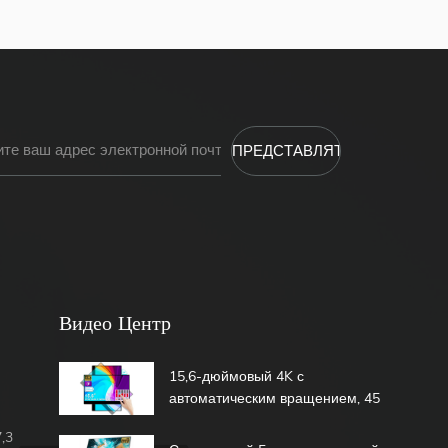
Видео Центр
15,6-дюймовый 4K с
автоматическим вращением, 45
Вт, быстрая зарядка, 600 нит,
,3
1,07b, 100% DCI-P3, встроенный