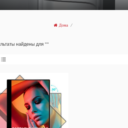
Дома
/
ультаты найдены для ""