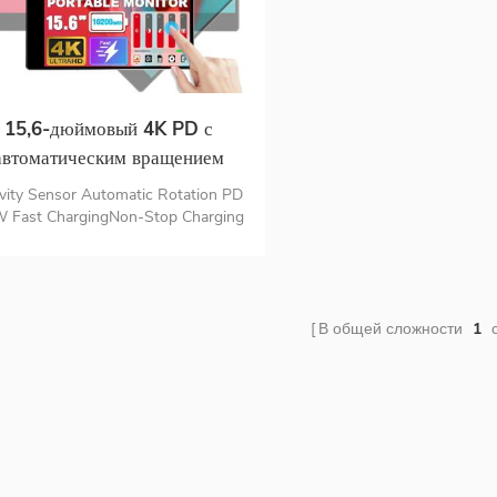
15,6-дюймовый 4K PD с
автоматическим вращением
ыстрая зарядка 1.07B 100%
vity Sensor Automatic Rotation PD
Цветовая гамма DCI-P3
 Fast ChargingNon-Stop Charging
t-in 10200mAhRechargeable Battery
Аккумулятор встроенный
Travel Monitor Потрясающий
сорный портативный монитор
тативный дисплей 4K Ultra HD 10-
для ноутбука
очечный емкостный сенсорный
монитор
В общей сложности
1
с