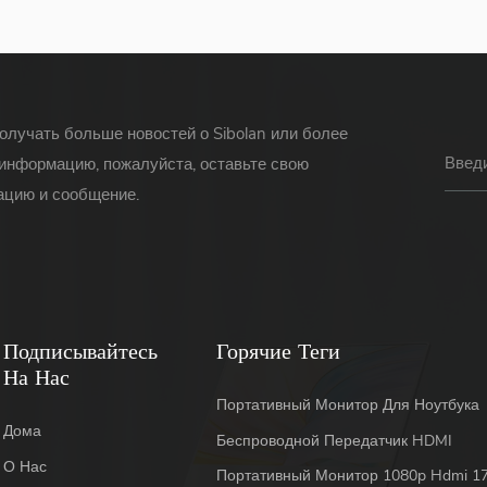
олучать больше новостей о Sibolan или более
информацию, пожалуйста, оставьте свою
цию и сообщение.
Подписывайтесь
Горячие Теги
На Нас
Портативный Монитор Для Ноутбука
Дома
Беспроводной Передатчик HDMI
О Нас
Портативный Монитор 1080p Hdmi 17