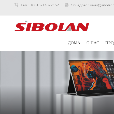
Тел. :
+8613714377152
Эл. адрес :
sales@sibolan
ДОМА
О НАС
ПРО