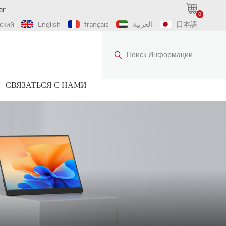
er
0
ский
English
français
العربية
日本語
Поиск Информации...
СВЯЗАТЬСЯ С НАМИ