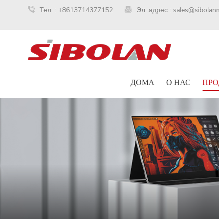
Тел. :
+8613714377152
Эл. адрес :
sales@sibolan
ДОМА
О НАС
ПРО