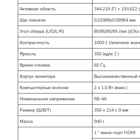
Активная область
344,218 (Г) × 193,622 
Шаг пикселя
0,02988x0,08964 мм
Угол обзора (U/D/L/R)
85/85/85/85 (тип.)(CR≥
Контрастность
1000:1 (типичное знач
Яркость
350 (кд/м
2
)
Время отклика
60 Гц
Корпус монитора
Высококачественный 
Компьютерные колонки
2 х 1,0 Вт (макс.)
Номинальное напряжение
5В-4А
Размер (Ш/В/Т)
356 х 214 х 9 мм
Масса
940 г
1 * мини-порт HDMI