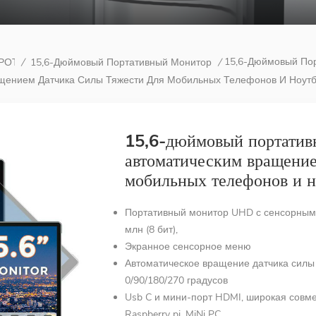
15,6-Дюймовый Пор
ОРОТОМ
15,6-Дюймовый Портативный Монитор
/
/
щением Датчика Силы Тяжести Для Мобильных Телефонов И Ноутб
15,6-дюймовый портатив
автоматическим вращение
мобильных телефонов и н
Портативный монитор UHD с сенсорным э
млн ​​(8 бит),
Экранное сенсорное меню
Автоматическое вращение датчика силы
0/90/180/270 градусов
Usb C и мини-порт HDMI, широкая совм
Raspberry pi, MiNi PC