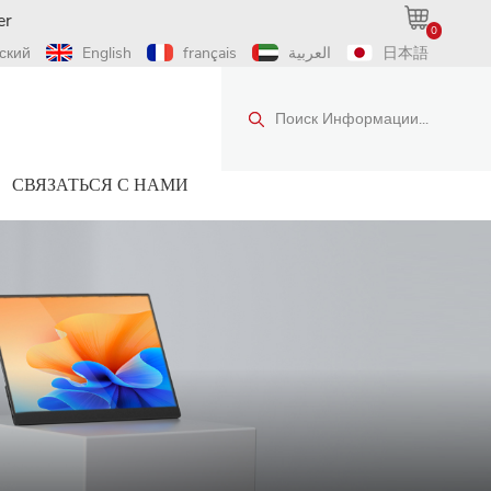
er
0
ский
English
français
العربية
日本語
Поиск Информации...
СВЯЗАТЬСЯ С НАМИ