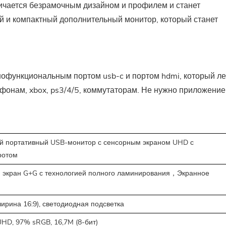
ичается безрамочным дизайном и профилем и станет
 и компактный дополнительный монитор, который станет
офункциональным портом usb-c и портом hdmi, который ле
лефонам, xbox, ps3/4/5, коммутаторам. Не нужно приложение
й портативный USB-монитор с сенсорным экраном UHD с
ротом
 экран G+G с технологией полного ламинирования，Экранное
ширина 16:9), светодиодная подсветка
UHD, 97% sRGB, 16,7M (8-бит)