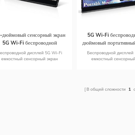
-дюймовый сенсорный экран
5G Wi-Fi беспровод
5G Wi-Fi беспроводной
дюймовый портативны
портативный монитор HDMI
с сенсорным экран
еспроводной дисплей 5G Wi-Fi
Беспроводной дисплей 
встроенным аккуму
емкостный сенсорный экран
емкостный сенсорный
портретный экран
портретный экр
мультиплатформенная
мультиплатформе
совместимость универсальное
совместимость универ
ровое соединение как проводное,
цифровое соединение как
 и беспроводное соединение для
так и беспроводное соед
В общей сложности
1
с
дополнительного
дополнительног