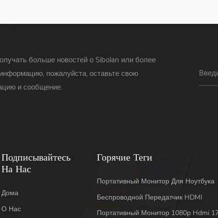
олучать больше новостей о Sibolan или более
информацию, пожалуйста, оставьте свою
цию и сообщение.
Подписывайтесь
Горячие Теги
На Нас
Портативный Монитор Для Ноутбука
Дома
Беспроводной Передатчик HDMI
О Нас
Портативный Монитор 1080p Hdmi 17