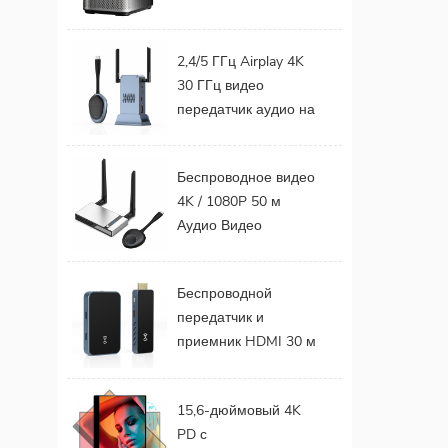
цена, ЖК-дисплей
для мобильного
2,4/5 ГГц Airplay 4K
телефона,
30 ГГц видео
телевизор,
передатчик аудио на
поддержка 1080P,
ТВ монитор проекта
Android 9,0, 16 ГБ,
Поддержка
32 ГБ, Wi-Fi,
Беспроводное видео
беспроводного
домашний кинотеатр
4K / 1080P 50 м
комплекта
Аудио Видео
передатчика и
Беспроводной
приемника HDMI
передатчик и
Беспроводной
приемник HDMI для
передатчик и
ТВ-монитора
приемник HDMI 30 м
Проектор
FHD HDMI Extender
Video Audio с
15,6-дюймовый 4K
портативного
PD с
телефона на