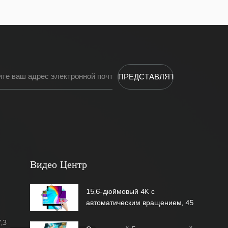
Видео Центр
15,6-дюймовый 4K с
автоматическим вращением, 45
Вт, быстрая зарядка, 600 нит,
,3
1,07b, 100% DCI-P3, встроенный