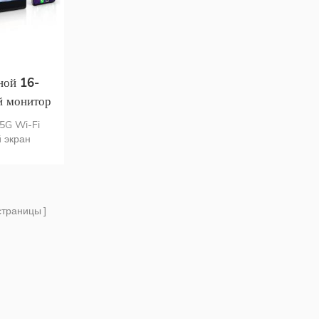
ной 16-
й монитор
ом со
5G Wi-Fi
лятором
 экран
ан
нная
сальное
 проводное,
инение для
траницы
о