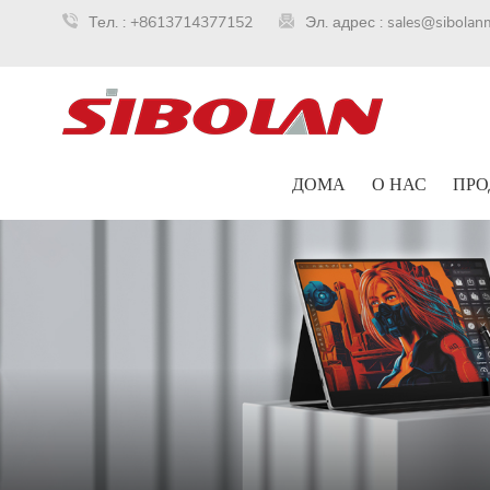
Тел. :
+8613714377152
Эл. адрес :
sales@sibolan
ДОМА
О НАС
ПРО