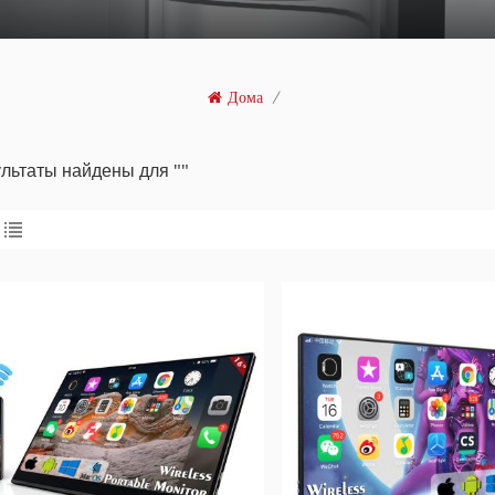
Дома
/
ультаты найдены для ""