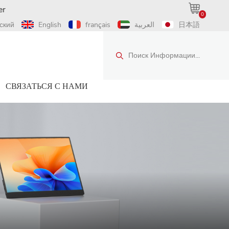
er
0
ский
English
français
العربية
日本語
Поиск Информации...
СВЯЗАТЬСЯ С НАМИ