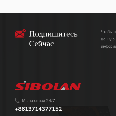
(сенсорный экран
для mac os/surface
pro)
Подпишитесь
Чтобы п
ценную 
Сейчас
информа
Мына связи 24/7 :
+8613714377152