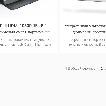
Full HDMI 1080P 15 . 8 "
Ультратонкий ультрато
юймовый смарт-портативный
дюймовый портат
usb type-c ПК игровой ips-
сенсорный монитор 
ран FHD 1080P IPS HDR двойной
Экран FHD 1080p ips 
монитор
узкой рамкой 4
одной порт usb C и mini hdmi для
точечный емкостный с
онитора ультратонкий дизайн из
монитор с поддержкой с
леродного волокна портативный
меню OSD поддержка се
онитор весит всего 1 . 5 фунтов
экрана ОС MAS двойной
порт usb c и mini hd hd
В общей сложности
1
с