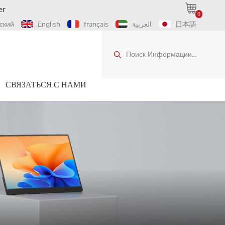
er
0
ский
English
français
العربية
日本語
Поиск Информации...
СВЯЗАТЬСЯ С НАМИ