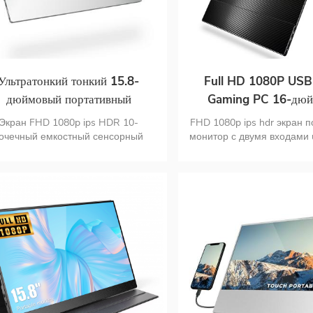
Ультратонкий тонкий 15.8-
Full HD 1080P USB
дюймовый портативный
Gaming PC 16-дю
енсорный монитор 1080p с
портативный ips-мон
Экран FHD 1080p ips HDR 10-
FHD 1080p ips hdr экран 
узкой рамкой 5 мм
смартфона, ноут
очечный емкостный сенсорный
монитор с двумя входами u
нитор с поддержкой сенсорного
hdmi материал ПК ульт
еню OSD поддержка сенсорного
дизайн портативный мони
крана ОС MAS двойной входной
всего 1.63 фунт
порт usb c и mini hd hd монитор