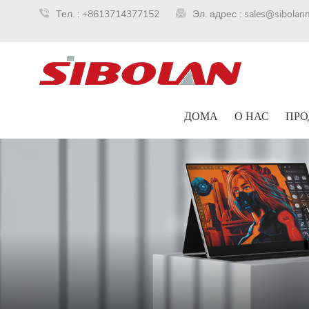
Тел. :
+8613714377152
Эл. адрес :
sales@sibolan
ДОМА
О НАС
ПРО