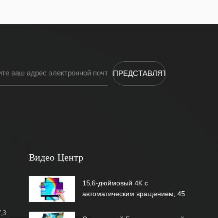
Видео Центр
15,6-дюймовый 4K с
автоматическим вращением, 45
Вт, быстрая зарядка, 600 нит,
,3
1,07b, 100% DCI-P3, встроенный