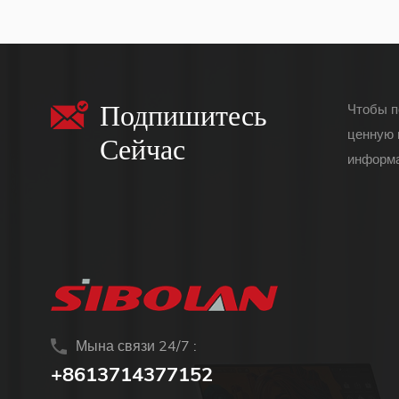
(сенсорный экран
для mac os/surface
pro)
Подпишитесь
Чтобы п
ценную 
Сейчас
информа
Мына связи 24/7 :
+8613714377152