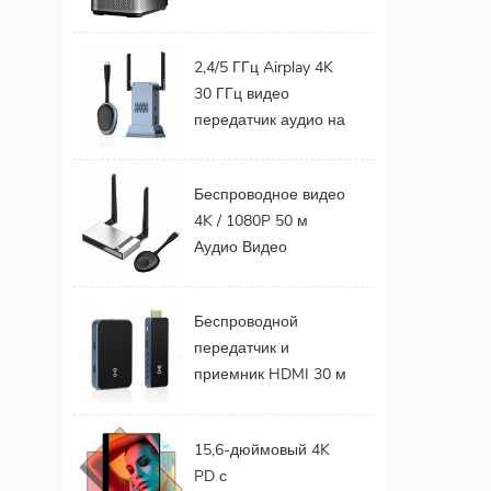
цена, ЖК-дисплей
для мобильного
2,4/5 ГГц Airplay 4K
телефона,
30 ГГц видео
телевизор,
передатчик аудио на
поддержка 1080P,
ТВ монитор проекта
Android 9,0, 16 ГБ,
Поддержка
32 ГБ, Wi-Fi,
Беспроводное видео
беспроводного
домашний кинотеатр
4K / 1080P 50 м
комплекта
Аудио Видео
передатчика и
Беспроводной
приемника HDMI
передатчик и
Беспроводной
приемник HDMI для
передатчик и
ТВ-монитора
приемник HDMI 30 м
Проектор
FHD HDMI Extender
Video Audio с
15,6-дюймовый 4K
портативного
PD с
телефона на