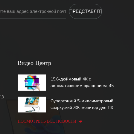
Видео Центр
15,6-дюймовый 4K с
автоматическим вращением, 45
Вт, быстрая зарядка, 600 нит,
,3
1,07b, 100% DCI-P3, встроенный
Супертонкий 5-миллиметровый
аккумулятор, сенсорный
сверхузкий ЖК-монитор для ПК
портативный монитор
со вторым экраном 15,6-
дюймовый сенсорный
ПОСМОТРЕТЬ ВСЕ НОВОСТИ
портативный монитор