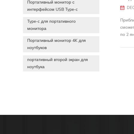
Портативный монитор с
DEC
интерфейсом USB Type-c
Прибли
Type-c для портативного
сможет
монитора
по 2 я
Портативный монитор 4K для
неудоб
ноутбуков
портативный второй экран для
ноутбука