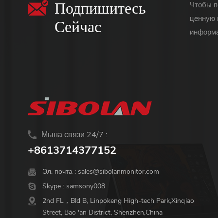
Подпишитесь
Чтобы п
ценную 
Сейчас
информа
Мына связи 24/7 :
+8613714377152
Эл. почта :
sales@sibolanmonitor.com
Skype :
samsony008
2nd FL，Bld B, Linpokeng High-tech Park,Xinqiao
Street, Bao 'an District, Shenzhen,China