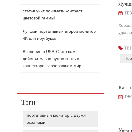
Лучши
статья учит понимать контраст
FEB
цветовой гаммы!
Хороши
Лучший портативный второй монитор
удовле
4K для ноутбуков
ТЕГ
Введение в USB-C: что вам
Пор
действительно нужно знать о
коннекторе, завоевавшем мир
Как п
DEC
Теги
портативный монитор с двумя
экранами
Уведо