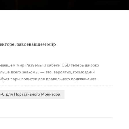
екторе, завоевавшем мир
воевавшем мир Разъемы и кабели USB теперь широко
льше всего знакомы, — это, вероятно, громоздкий
ребует пары попыток для правильного подключения.
e-C Для Портативного Монитора