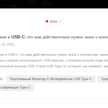
Дома
/
ние в USB-C: что вам действительно нужно знать о конн
 10, 2021
ие в USB-C: что вам действительно нужно знать о коннекторе, за
ны и широко используются. USB-разъем, с которым многие люди бо
гольный разъем USB-A (или USB Type-A), который, как правило, т
 с момента его появления в конце 2014 года в...
И :
Портативный Монитор С Интерфейсом USB Type-C
Typ
ссификация Type-C