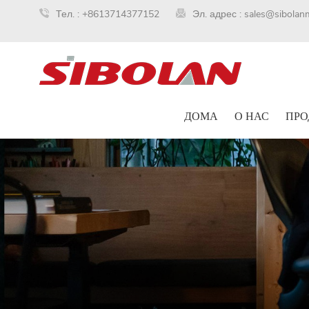
Тел. :
+8613714377152
Эл. адрес :
sales@sibolan
ДОМА
О НАС
ПРО