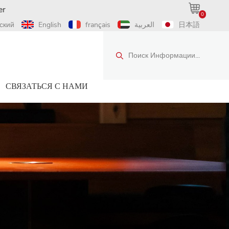
er
0
ский
English
français
العربية
日本語
Поиск Информации...
СВЯЗАТЬСЯ С НАМИ