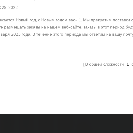
 29, 2022
жается Новый год, с Новым годом вас~ 1. Мы прекратим поставки с 
е размещать заказы на нашем веб-сайте, заказы в этот период буду
нваря 2023 года. В течение этого периода мы ответим на вашу почту
ства, пожалуйста, поймите....
В общей сложности
1
с