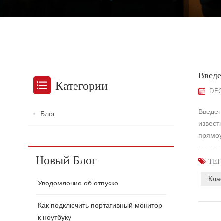
Введе
Категории
DEC
Введен
Блог
извест
прямоу
Однако
Новый Блог
ТЕГ
Кла
Уведомление об отпуске
Как подключить портативный монитор
к ноутбуку