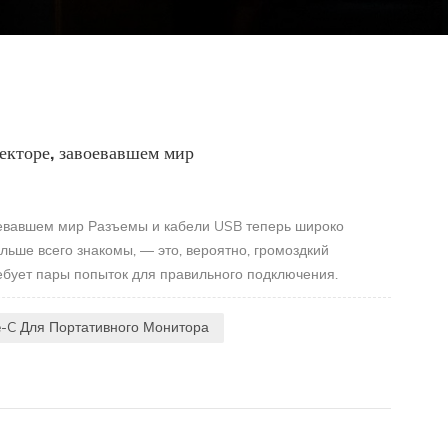
екторе, завоевавшем мир
воевавшем мир Разъемы и кабели USB теперь широко
льше всего знакомы, — это, вероятно, громоздкий
ребует пары попыток для правильного подключения.
e-C Для Портативного Монитора