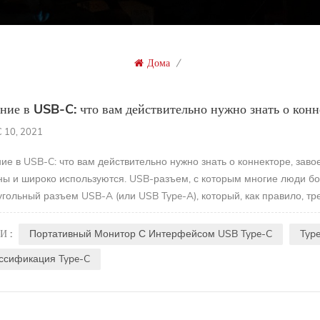
Дома
/
ние в USB-C: что вам действительно нужно знать о конн
 10, 2021
ие в USB-C: что вам действительно нужно знать о коннекторе, за
ны и широко используются. USB-разъем, с которым многие люди бо
гольный разъем USB-A (или USB Type-A), который, как правило, т
 с момента его появления в конце 2014 года в...
И :
Портативный Монитор С Интерфейсом USB Type-C
Typ
ссификация Type-C