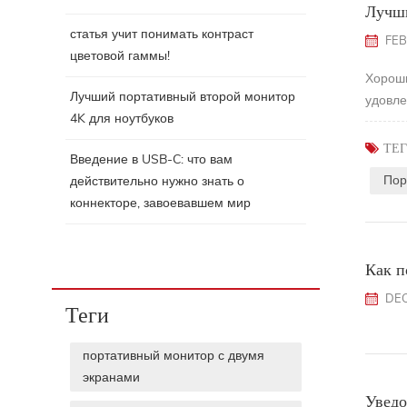
Лучши
статья учит понимать контраст
FEB
цветовой гаммы!
Хороши
Лучший портативный второй монитор
удовле
4K для ноутбуков
ТЕГ
Введение в USB-C: что вам
Пор
действительно нужно знать о
коннекторе, завоевавшем мир
Как п
DEC
Теги
портативный монитор с двумя
экранами
Уведо