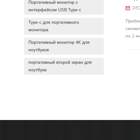
Портативный монитор с
DEC
интерфейсом USB Type-c
Прибли
Type-c для портативного
сможет
монитора
по 2 я
Портативный монитор 4K для
неудоб
ноутбуков
портативный второй экран для
ноутбука