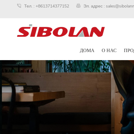
Тел. :
+8613714377152
Эл. адрес :
sales@sibolan
ДОМА
О НАС
ПРО