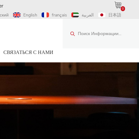
er
0
ский
English
français
العربية
日本語
Поиск Информации...
СВЯЗАТЬСЯ С НАМИ