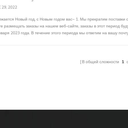
 29, 2022
жается Новый год, с Новым годом вас~ 1. Мы прекратим поставки с 
е размещать заказы на нашем веб-сайте, заказы в этот период буду
нваря 2023 года. В течение этого периода мы ответим на вашу почту
ства, пожалуйста, поймите....
В общей сложности
1
с