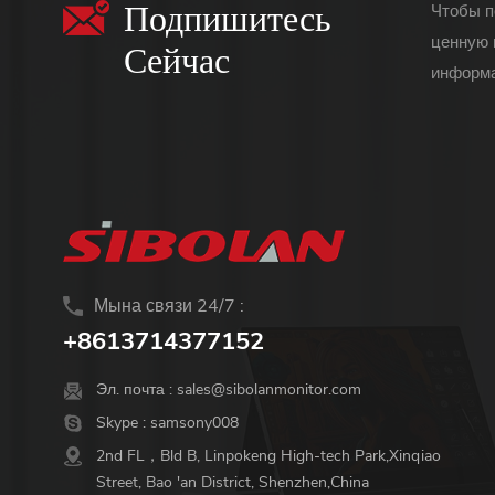
Подпишитесь
Чтобы п
ценную 
Сейчас
информа
Мына связи 24/7 :
+8613714377152
Эл. почта :
sales@sibolanmonitor.com
Skype :
samsony008
2nd FL，Bld B, Linpokeng High-tech Park,Xinqiao
Street, Bao 'an District, Shenzhen,China