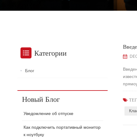
Введе
Категории
DEC
Введен
Блог
извест
прямоу
Однако
Новый Блог
ТЕГ
Кла
Уведомление об отпуске
Как подключить портативный монитор
к ноутбуку