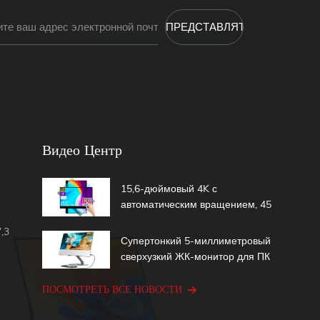
Видео Центр
15,6-дюймовый 4K с
автоматическим вращением, 45
Вт, быстрая зарядка, 600 нит,
,3
1,07b, 100% DCI-P3, встроенный
Супертонкий 5-миллиметровый
аккумулятор, сенсорный
сверхузкий ЖК-монитор для ПК
портативный монитор
со вторым экраном 15,6-
дюймовый сенсорный
ПОСМОТРЕТЬ ВСЕ НОВОСТИ
портативный монитор