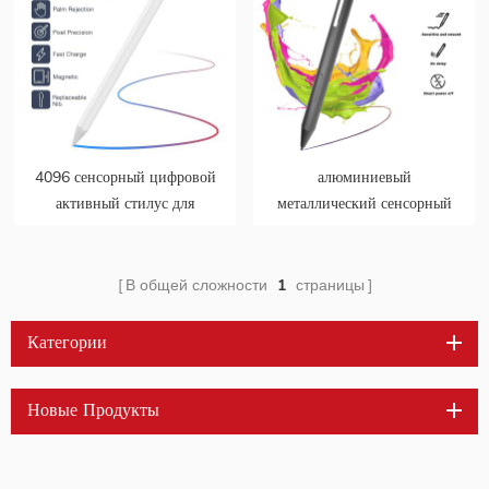
4096 сенсорный цифровой
алюминиевый
активный стилус для
металлический сенсорный
рисования под давлением
цифровой стилус для
для ipad
ноутбука магнитный
активный мини умный
В общей сложности
1
страницы
4096 давление
Категории
Новые Продукты