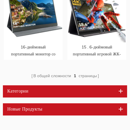
16-дюймовый
15 . 6-дюймовый
портативный монитор со
портативный игровой ЖК-
встроенными динамиками
монитор USB Type-C с
и двумя экранами
разрешением 4K
В общей сложности
1
страницы
Категории
Новые Продукты