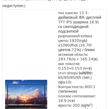
недоступен.)
тип панели:
13.3-
дюймовый ЖК-дисплей
TFT IPS (ширина 16:9)
со светодиодной
подсветкой
разрешение/глубина
цвета:
1920(rgb)
x1080(fhd) (16.7M
цветов,72%) / блики
активная область:
293.76(ч) × 165.24(в)
шаг пикселя:
0.153×0.153 (ч×в)
угол обзора (u/d/l/r):
85/85/85/85 (тип.)
(кр≥10)
Контрастность:
800:1
(типичное)
плоское соотношение:
16:9 (ч:в)
2
яркость:
300 (кд/м
)