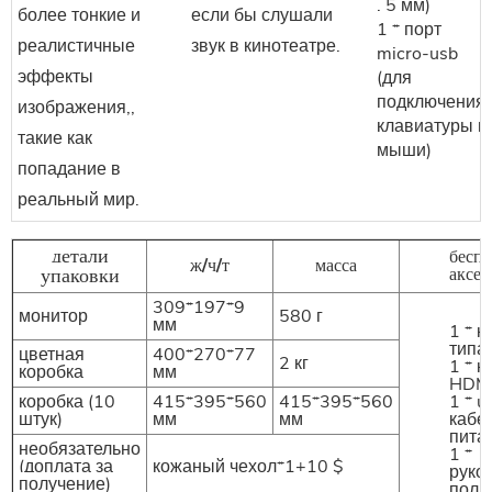
. 5 мм)
более тонкие и
если бы слушали
1 * порт
реалистичные
звук в кинотеатре.
micro-usb
эффекты
(для
подключения
изображения,,
клавиатуры и
такие как
мыши)
попадание в
реальный мир.
детали
бесп
ж/ч/т
масса
упаковки
аксес
309*197*9
монитор
580 г
мм
1 * к
типа 
цветная
400*270*77
2 кг
1 * к
коробка
мм
HDM
коробка (10
415*395*560
415*395*560
1 * u
штук)
мм
мм
кабе
пита
необязательно
1 *
(доплата за
кожаный чехол*1+10 $
руко
получение)
поль