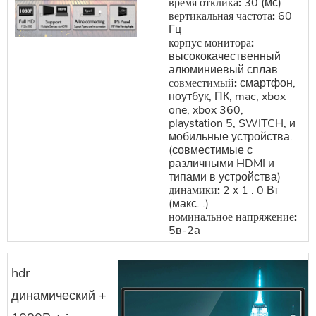
время отклика:
30 (мс)
вертикальная частота:
60
Гц
корпус монитора:
высококачественный
алюминиевый сплав
совместимый:
смартфон,
ноутбук, ПК, mac, xbox
one, xbox 360,
playstation 5, SWITCH, и
мобильные устройства.
(совместимые с
различными HDMI и
типами в устройства)
динамики:
2 х 1 . 0 Вт
(макс. .)
номинальное напряжение:
5в-2а
hdr
динамический +