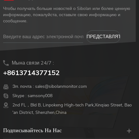
пленка для экрана
вход USB Type-C передает
Чтобы получать больше новостей о Sibolan или более ценную
аудио- и видеосигналы
информацию, пожалуйста, оставьте свою информацию и
быстрее Удобно носить с
сообщение.
собой: легкий вес 687 г,
сверхтонкий корпус 9 мм,
лучший помощник в дороге
Различное применение:
переключатель, Ps4, Xbox,
Мына связи 24/7 :
ноутбук, камера, Raspberry
+8613714377152
Pi, мини-ПК
Эл. почта :
sales@sibolanmonitor.com
Skype :
samsony008
2nd FL，Bld B, Linpokeng High-tech Park,Xinqiao Street, Bao
'an District, Shenzhen,China
Подписывайтесь На Нас