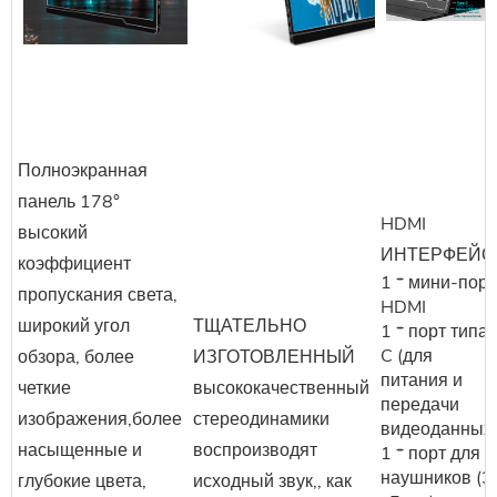
Полноэкранная
панель 178°
HDMI
высокий
ИНТЕРФЕЙС
коэффициент
1 * мини-порт
пропускания света,
HDMI
широкий угол
ТЩАТЕЛЬНО
1 * порт типа
C (для
обзора, более
ИЗГОТОВЛЕННЫЙ
питания и
четкие
высококачественный
передачи
изображения,более
стереодинамики
видеоданных
насыщенные и
воспроизводят
1 * порт для
наушников (3
глубокие цвета,
исходный звук,, как