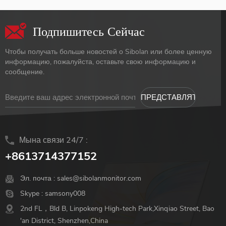
меню 3.поддержка
*Двойной монитор с
сенсорного экрана в ОС
входным портом USB C и
Подпишитесь Сейчас
MAC 4.встроенный
HDMI * один тип-c для
аккумулятор емкостью
подключения к сигналу и
Чтобы получать больше новостей о Sibolan или более ценную
8000 мАч 5.двойной
питанию * Экран FullHD
информацию, пожалуйста, оставьте свою информацию и
входной порт USB C и
1080P IPS HDR
сообщение.
HDMI для монитора
Мына связи 24/7 :
+8613714377152
Эл. почта :
sales@sibolanmonitor.com
Skype :
samsony008
2nd FL，Bld B, Linpokeng High-tech Park,Xinqiao Street, Bao
'an District, Shenzhen,China