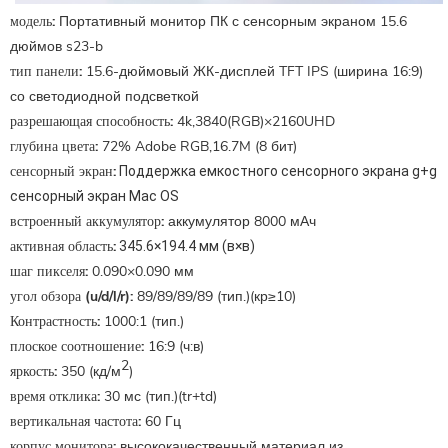
модель:
Портативный монитор ПК с сенсорным экраном 15.6
дюймов s23-b
тип панели:
15.6-дюймовый ЖК-дисплей TFT IPS (ширина 16:9)
со светодиодной подсветкой
разрешающая способность:
4k,3840(RGB)×2160UHD
глубина цвета:
72% Adobe RGB,16.7M (8 бит)
сенсорный экран:
Поддержка емкостного сенсорного экрана g+g
сенсорный экран Mac OS
встроенный аккумулятор:
аккумулятор 8000 мАч
активная область:
345.6×194.4 мм (в×в)
шаг пикселя:
0.090×0.090 мм
угол обзора (u/d/l/r):
89/89/89/89 (тип.)(кр≥10)
Контрастность:
1000:1 (тип.)
плоское соотношение:
16:9 (ч:в)
2
яркость:
350 (кд/м
)
время отклика:
30 мс (тип.)(tr+td)
вертикальная частота:
60 Гц
корпус монитора:
высококачественный материал из