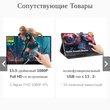
Сопутствующие Товары
13.3-дюймовый 1080P
полнофункциональный
Full HD со встроенным
USB тип c 13 . 3-
аккумулятором ips дисплей
дюймовый портативный
1.Экран FHD 1080P IPS
* 10-точечный емкостный
сенсорный портативный
монитор с сенсорным
HDR 2.10-точечный
сенсорный монитор
экран монитора
экраном для ноутбука
емкостный сенсорный
поддерживает сенсорное
монитор с поддержкой
меню OSD * поддержка
сенсорного экранного
сенсорного экрана MAC OS